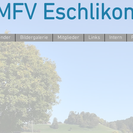
MFV Eschliko
ender
Bildergalerie
Mitglieder
Links
Intern